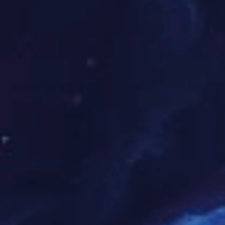
之前，已经具备了较为全面的技术能力和战术素养。
随着全球化的发展，足球教育也逐渐变得更加国际化
和多元化。通过交流与合作，各国足球人才的培养变
得更加具有全球视野。这使得不同国家的足球风格和
技术特色能够相互借鉴与融合，从而推动了全球足球
技术的全面提升。
总结：
现代足球技术的创新与发展是多方面的，涉及战术、
技能、科技和教育等多个领域。足球战术的演变使比
赛更加多变和充满挑战，球员个人技能的提升让比赛
更加精彩和富有观赏性。科技的引入不仅提升了比赛
的竞技性，也为球员的健康和训练效率提供了保障。
而足球教育体系的革新则为未来的足球发展奠定了坚
实的基础。
总的来说，足球作为一项集体竞技运动，在技术创新