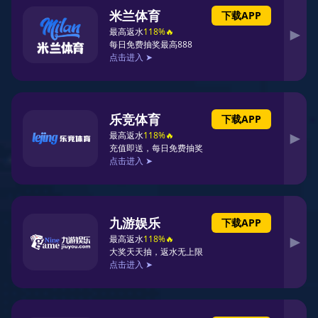
足球技术创新与发展：现代足球战术演变与
球员技能提升的深度分析
2025-12-17
本文将深入探讨现代足球技术的创新与发展，分析足
球战术的演变与球员技能的提升。从战术层面的变化
到个体技能的突破，再到科技的融入与足球教育体系
的进步，本文将全面剖析这些因素如何推动足球运动
向着更加高效与多样化的方向发展。首先，我们会回
顾足球战术的历史演变，接着分析球员技能的提升，
包括技术细节与体能素质的变化。然后，科技对足球