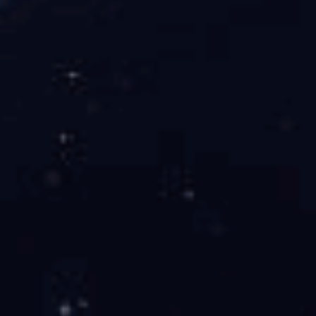
新闻播报
服务类型
沟通
hth华体
联系方式
贵州省贵阳市云岩区北京路310号
14439215254
heartening@126.com
热门资讯