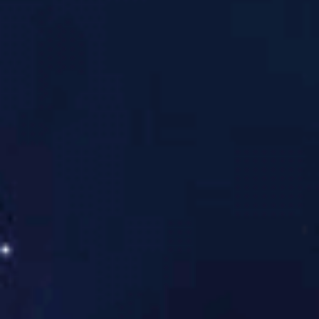
上降低了比赛的进攻性。到了80年代，荷兰的“全攻
全守”战术则开始挑战这一传统理念，提出了“总足球”
的概念，即球员在场上可以自由流动，彼此间的位置
不断变换，使得比赛更加灵活和充满变数。
进入21世纪后，随着数据分析和科技的逐步应用，
现代足球战术逐渐走向高度系统化和精细化。如今，
各大球队的战术设置不仅仅依赖经验和直觉，还可以
通过数据分析对对手的弱点进行精准打击。球队的阵
型也不再是固定不变的，球员在比赛中时常会根据对
手的变化灵活调整位置，这种高度战术化的比赛风
格，标志着现代足球战术的成熟与发展。
2、球员技能的提升与变化
随着足球战术的不断发展，球员的个人技能也在不断
提升。过去，足球运动员的基本要求通常是体力和速
度，但随着战术的多样化和比赛节奏的加快，球员的
技术细节和战术理解能力变得越来越重要。尤其是在
控球技术、传球准确性和射门技术方面，现代球员与